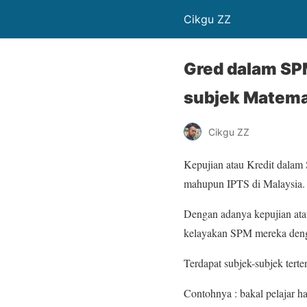
Cikgu ZZ
Gred dalam SP
subjek Matema
Cikgu ZZ
Kepujian atau Kredit dalam 
mahupun IPTS di Malaysia.
Dengan adanya kepujian atau
kelayakan SPM mereka denga
Terdapat subjek-subjek tert
Contohnya : bakal pelajar 