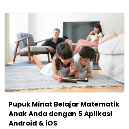
Z
Z
C
i
k
g
u
Z
Z
A
r
t
i
Pupuk Minat Belajar Matematik
c
Anak Anda dengan 5 Aplikasi
l
e
Android & iOS