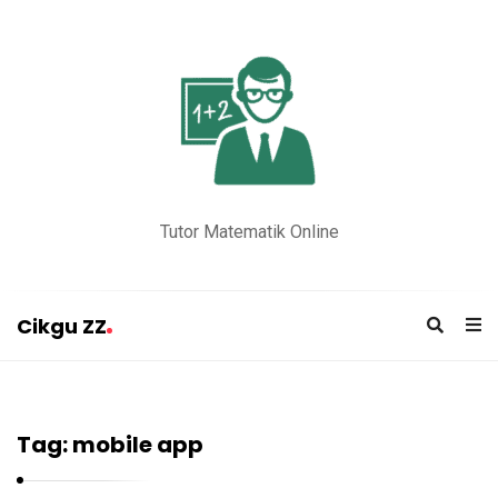
Tutor Matematik Online
Cikgu ZZ
C
i
k
Tag:
mobile app
g
u