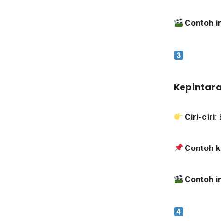
Contoh i
Kepintara
Ciri-ciri
:
Contoh k
Contoh i