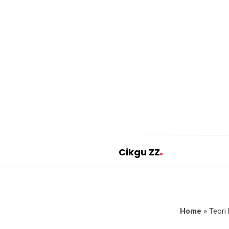
Cikgu ZZ
C
i
k
g
Home
»
Teori
u