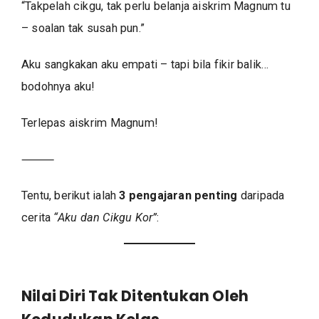
“Takpelah cikgu, tak perlu belanja aiskrim Magnum tu
– soalan tak susah pun.”
Aku sangkakan aku empati – tapi bila fikir balik…
bodohnya aku!
Terlepas aiskrim Magnum!
⸻
Tentu, berikut ialah
3 pengajaran penting
daripada
cerita
“Aku dan Cikgu Kor”
:
Nilai Diri Tak Ditentukan Oleh