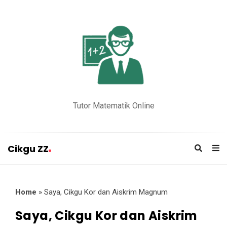
Tutor Matematik Online
Cikgu ZZ
C
i
k
Home
»
Saya, Cikgu Kor dan Aiskrim Magnum
g
Saya, Cikgu Kor dan Aiskrim
u