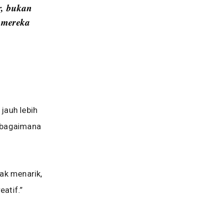
r, bukan
, mereka
jauh lebih
h bagaimana
tak menarik,
eatif.”