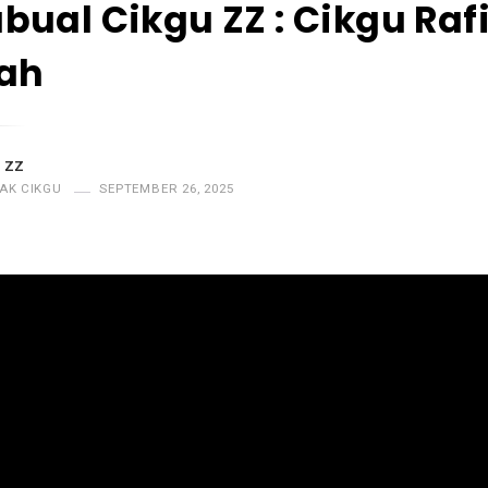
ual Cikgu ZZ : Cikgu Raf
rah
 ZZ
AK CIKGU
SEPTEMBER 26, 2025