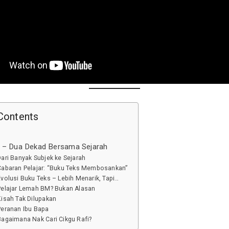
Contents
i – Dua Dekad Bersama Sejarah
Dari Banyak Subjek ke Sejarah
Cabaran Pelajar: “Buku Teks Membosankan”
Evolusi Buku Teks – Lebih Menarik, Tapi…
Pelajar Lemah BM? Bukan Alasan
Kisah Tak Dilupakan
Peranan Ibu Bapa
Bagaimana Nak Cari Cikgu Rafi?