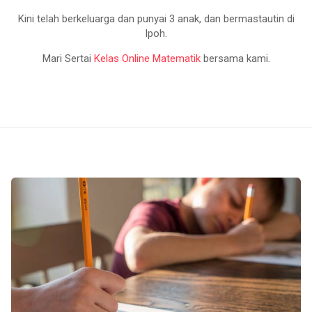
Kini telah berkeluarga dan punyai 3 anak, dan bermastautin di
Ipoh.
Mari Sertai
Kelas Online Matematik
bersama kami.
C
i
k
g
u
Z
Z