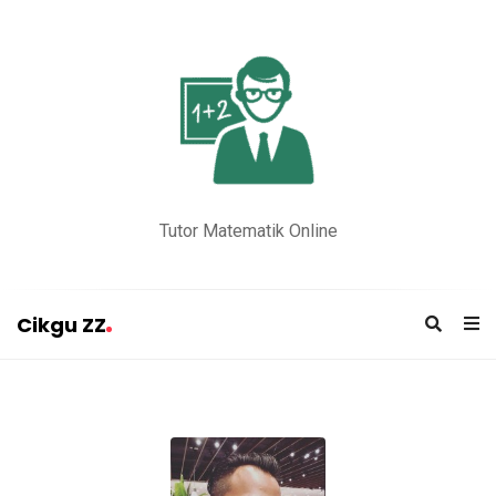
Tutor Matematik Online
Cikgu ZZ
C
i
k
g
u