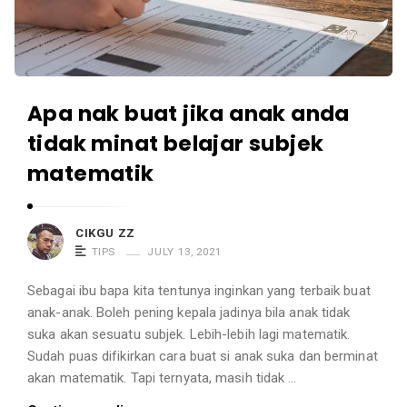
A
r
t
i
Apa nak buat jika anak anda
c
tidak minat belajar subjek
l
e
matematik
s
.
CIKGU ZZ
TIPS
JULY 13, 2021
Sebagai ibu bapa kita tentunya inginkan yang terbaik buat
anak-anak. Boleh pening kepala jadinya bila anak tidak
suka akan sesuatu subjek. Lebih-lebih lagi matematik.
Sudah puas difikirkan cara buat si anak suka dan berminat
akan matematik. Tapi ternyata, masih tidak …