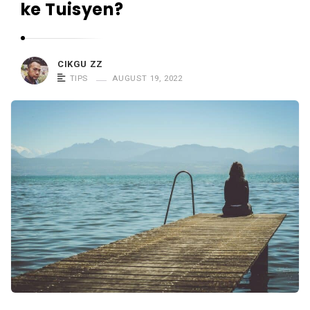
ke Tuisyen?
Z
Z
CIKGU ZZ
TIPS
AUGUST 19, 2022